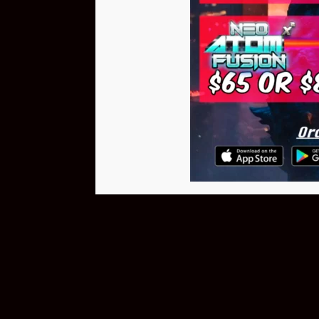
Stratégies Gagna
Les jeux de casino sont autant basés su
quelques conseils utiles :
Gestion de Bankroll :
Établissez un
de perdre.
Choix des Jeux :
Connaissez la règle
Utilisation des Bonus :
Tirez profit