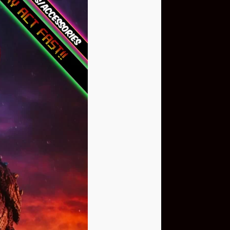
nnovantes. En voici quelques-uns qui
téristiques
pots progressifs
ns multiples de paris
 ambiance de casino authentique